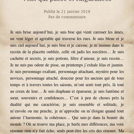
Publié le 21 janvier 2019
Pas de commentaire
Je suis brise aujourd’hui, je suis bise qui vient caresser les âmes,
un vent léger et agréable qui traverse les rues. Je suis bleue et je
suis ciel aujourd’hui, je suis bise et je caresse, je m’insinue dans le
recoin de la placette oubliée, celle où jadis les sorcières… Je suis
cachette et secrets, je suis potions, filtre d’amour, je suis recoin…
Je ne suis pas odeur de pisse, au printemps j’exhale lilas et jasmin.
Je suis personnage exaltant, personnage attachant, mystère pour les
novices, personnage attaché, douceur pour les anciens qui de tous
temps et à travers toutes les saisons, m’ont senti tout près, là tout
au creux de leur… Je suis diaphane et épaisseur, je suis fantôme et
sœur, souvenirs et confidences… C’est à peu de choses près la
dualité qui me caractérise, je suis ensemble et solitude, je
m’envole ou me penche, je m’approche ou m’éloigne quand tout
autour l’harmonie, la cohérence… Qui suis-je dans la beauté du
monde ? Où se trouve ma place, je hurle mes différences, ma voix
résonne rien n’y fait écho, seuls peut-être les cris des oiseaux. Ma