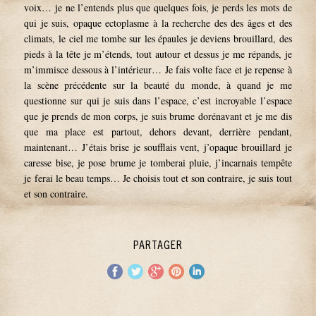
voix… je ne l’entends plus que quelques fois, je perds les mots de
qui je suis, opaque ectoplasme à la recherche des des âges et des
climats, le ciel me tombe sur les épaules je deviens brouillard, des
pieds à la tête je m’étends, tout autour et dessus je me répands, je
m’immisce dessous à l’intérieur… Je fais volte face et je repense à
la scène précédente sur la beauté du monde, à quand je me
questionne sur qui je suis dans l’espace, c’est incroyable l’espace
que je prends de mon corps, je suis brume dorénavant et je me dis
que ma place est partout, dehors devant, derrière pendant,
maintenant… J’étais brise je soufflais vent, j’opaque brouillard je
caresse bise, je pose brume je tomberai pluie, j’incarnais tempête
je ferai le beau temps… Je choisis tout et son contraire, je suis tout
et son contraire.
PARTAGER